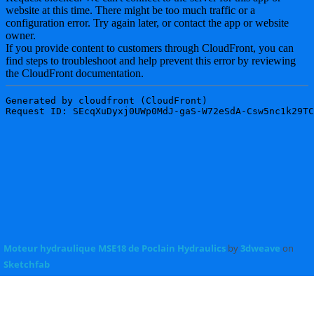
Moteur hydraulique MSE18 de Poclain Hydraulics
by
3dweave
on
Sketchfab